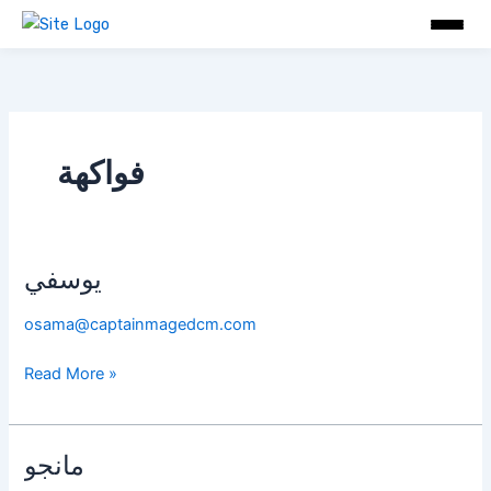
Skip
to
content
فواكهة
يوسفي
يوسفي
osama@captainmagedcm.com
Read More »
مانجو
مانجو