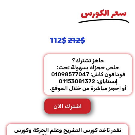
سعر الكورس
السعر
السعر
112
$
212
$
الأصلي
الحالي
هو:
هو:
جاهز تشترك؟
112$.
212$.
خلص حجزك بسهولة تحت:
فودافون كاش: 01098577047
إنستاباي: 01153081372
أو احجز مباشرة من خلال الموقع.
اشترك الآن
تقدر تاخد كورس التشريح وعلم الحركة وكورس