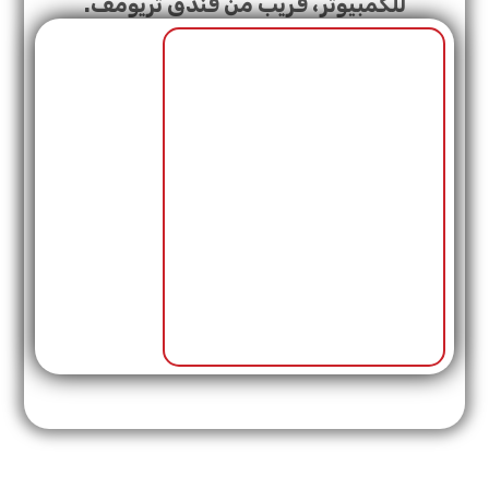
للكمبيوتر، قريب من فندق تريومف.