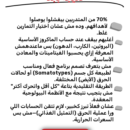
70% من المتدربين بيفشلوا يوصلوا
لأهدافهم. وده مش عشان اختيار التمارين
غلط.
أغلبهم بيقف عند حساب الماكروز الأساسية
(البروتين، الكارب، الدهون) بس ماعندهمش
المعرفة إزاي يحسبوا الفيتامينات والمعادن
الأساسية.
مش بتعرف تصمم برنامج فعال ومناسب
لطبيعة كل جسم (Somatotypes) أو لحالات
الحرق (الأيض) المختلفة.
الطريقة التقليدية بتاعة "كل أقل واتحرك أكتر"
مش بتجيب نتيجة مع الأنظمة البيولوجية
المعقدة.
عشان فعلاً تبرز كخبير، لازم تتقن الحسابات اللي
ورا عملية الحرق (التمثيل الغذائي)—مش بس
السعرات الحرارية.