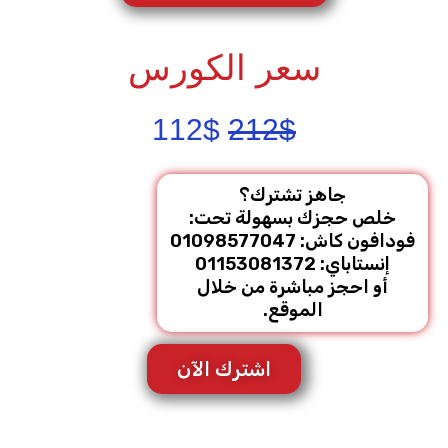
سعر الكورس
السعر
السعر
112
$
212
$
الأصلي
الحالي
هو:
هو:
جاهز تشترك؟
خلص حجزك بسهولة تحت:
112$.
212$.
فودافون كاش: 01098577047
إنستاباي: 01153081372
أو احجز مباشرة من خلال
الموقع.
اشترك الآن