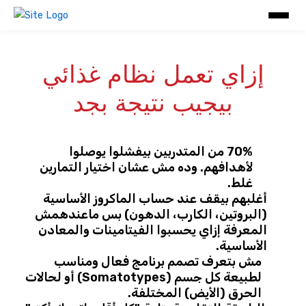
خطي
لى
لمحتوى
إزاي تعمل نظام غذائي
بيجيب نتيجة بجد
70% من المتدربين بيفشلوا يوصلوا
لأهدافهم. وده مش عشان اختيار التمارين
غلط.
أغلبهم بيقف عند حساب الماكروز الأساسية
(البروتين، الكارب، الدهون) بس ماعندهمش
المعرفة إزاي يحسبوا الفيتامينات والمعادن
الأساسية.
مش بتعرف تصمم برنامج فعال ومناسب
لطبيعة كل جسم (Somatotypes) أو لحالات
الحرق (الأيض) المختلفة.