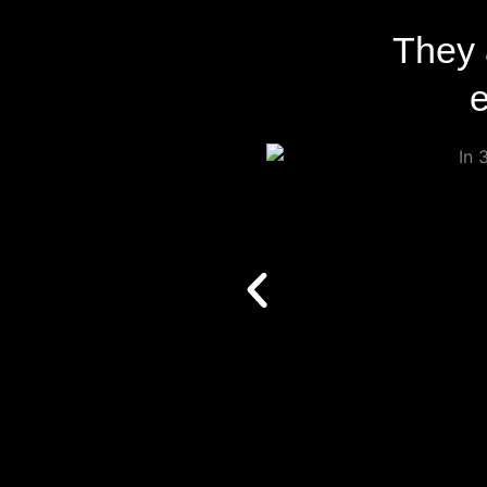
They 
e