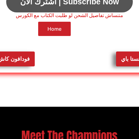
اشترك الآن | Subscribe Now
متنساش تفاصيل الشحن لو طلبت الكتاب مع الكورس
Home
نستا باي
فودافون كاش
Meet The Champions