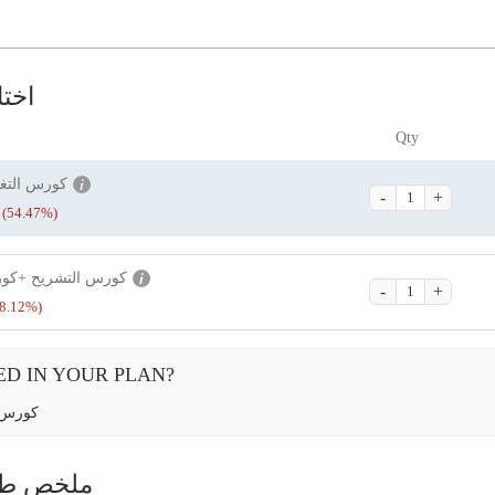
اختا
Qty
كورس التغذ
(54.47%)
كورس التشريح +كورس
8.12%)
ED IN YOUR PLAN?
كورس ا
ry | ملخص طلبك