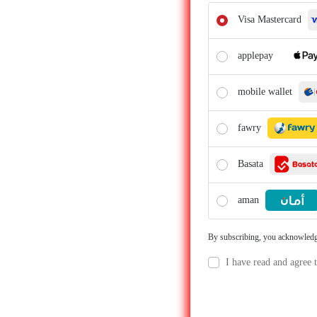
Visa Mastercard
applepay
mobile wallet
fawry
Basata
aman
By subscribing, you acknowledg
I have read and agree