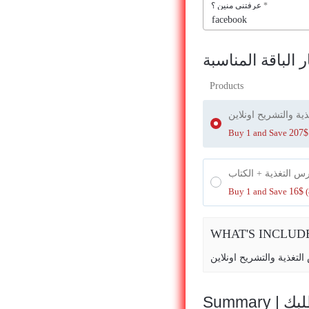
عرفتنى منين ؟
*
ر الباقة المناسبة
Products
ية والتشريح اونلاين
Buy 1 and Save
207
$
 التغذية + الكتاب
Buy 1 and Save
16
$
(
WHAT'S INCLUD
لتغذية والتشريح اونلاين
Summa